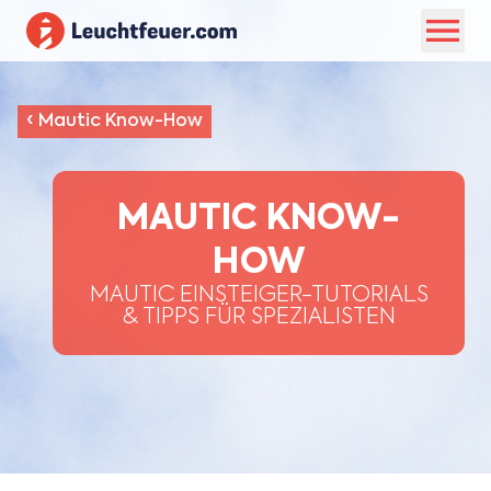
‹
Mautic Know-How
MAUTIC KNOW-
HOW
MAUTIC EINSTEIGER-TUTORIALS
& TIPPS FÜR SPEZIALISTEN