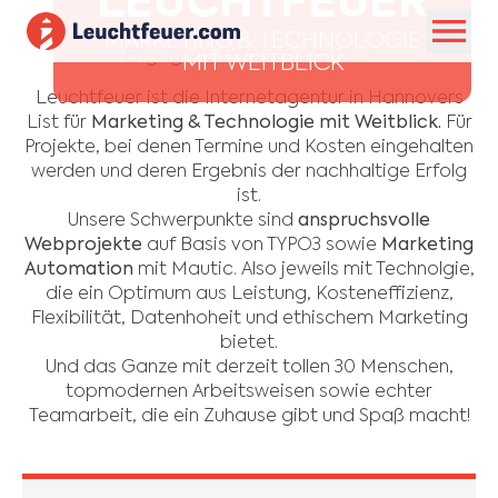
LEUCHTFEUER
MARKETING & TECHNOLOGIE
Engagiert, Erfahren, Effizient
MIT WEITBLICK
Leuchtfeuer ist die Internetagentur in Hannovers
List für
Marketing & Technologie mit Weitblick.
Für
Projekte, bei denen Termine und Kosten eingehalten
werden und deren Ergebnis der nachhaltige Erfolg
ist.
Unsere Schwerpunkte sind
anspruchsvolle
Webprojekte
auf Basis von
TYPO3
sowie
Marketing
Automation
mit
Mautic
. Also jeweils mit Technolgie,
die ein Optimum aus Leistung, Kosteneffizienz,
Flexibilität, Datenhoheit und ethischem Marketing
bietet.
Und das Ganze mit derzeit tollen 30 Menschen,
topmodernen Arbeitsweisen sowie echter
Teamarbeit, die ein Zuhause gibt und Spaß macht!