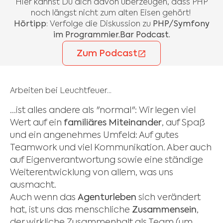
Hier kannst Du dich davon überzeugen, dass PHP
noch längst nicht zum alten Eisen gehört!
Hörtipp
: Verfolge die Diskussion zu
PHP/Symfony
im Programmier.Bar Podcast.
Zum Podcast
Arbeiten bei Leuchtfeuer...
...ist alles andere als "normal": Wir legen viel
Wert auf ein
familiäres Miteinander
, auf Spaß
und ein angenehmes Umfeld: Auf gutes
Teamwork und viel Kommunikation. Aber auch
auf Eigenverantwortung sowie eine ständige
Weiterentwicklung von allem, was uns
ausmacht.
Auch wenn das
Agenturleben
sich verändert
hat, ist uns das menschliche
Zusammensein
,
der wirkliche Zusammenhalt als Team (um