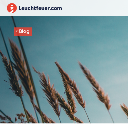
‹
Blog