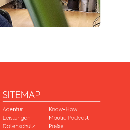
SITEMAP
Agentur
Know-How
Leistungen
Mautic Podcast
Datenschutz
Preise