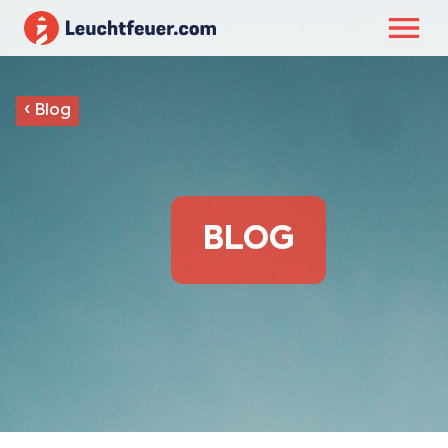
‹
Blog
BLOG