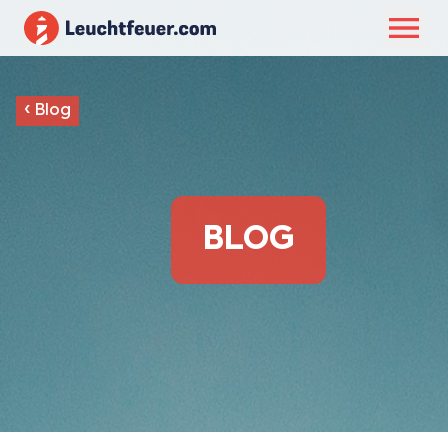
‹
Blog
BLOG