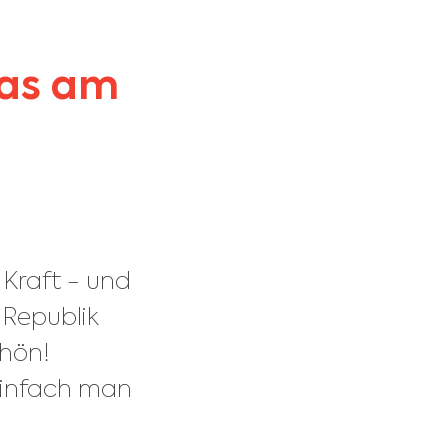
as am
Kraft - und
 Republik
chön!
einfach man