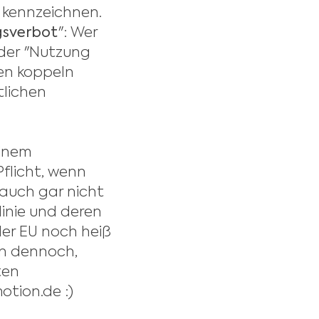
u kennzeichnen.
gsverbot
": Wer
der "Nutzung
ten koppeln
tlichen
einem
Pflicht, wenn
 auch gar nicht
linie und deren
der EU noch heiß
en dennoch,
ten
otion.de :)