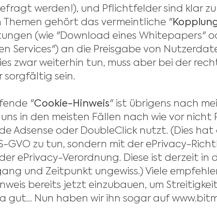
ragt werden!), und Pflichtfelder sind klar z
n Themen gehört das vermeintliche "
Kopplun
tungen (wie "Download eines Whitepapers" o
ien Services") an die Preisgabe von Nutzerda
es zwar weiterhin tun, muss aber bei der rech
sorgfältig sein.
ifende "
Cookie-Hinweis
" ist übrigens nach m
 uns in den meisten Fällen nach wie vor nicht 
e Adsense oder DoubleClick nutzt. (Dies hat
DS-GVO zu tun, sondern mit der ePrivacy-Richt
der ePrivacy-Verordnung. Diese ist derzeit in 
ang und Zeitpunkt ungewiss.) Viele empfehl
nweis bereits jetzt einzubauen, um Streitigkei
 gut... Nun haben wir ihn sogar auf www.bitm