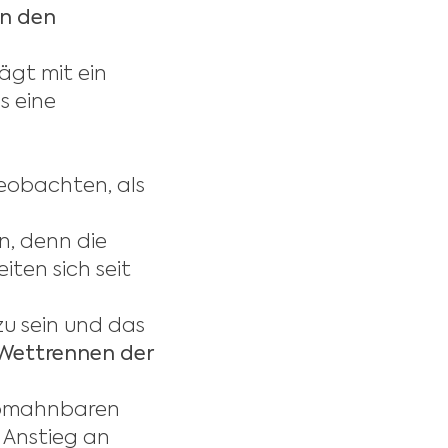
n den
ägt mit ein
s eine
beobachten, als
n, denn die
iten sich seit
zu sein und das
 Wettrennen der
abmahnbaren
 Anstieg an