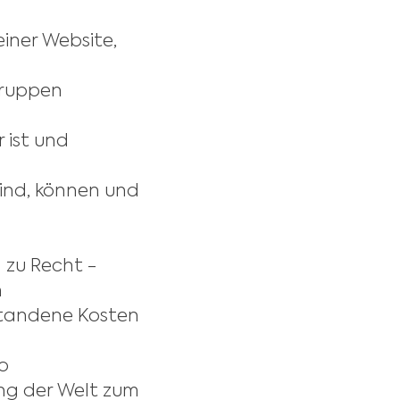
einer Website,
Gruppen
 ist und
sind, können und
 zu Recht -
n
standene Kosten
o
ung der Welt zum