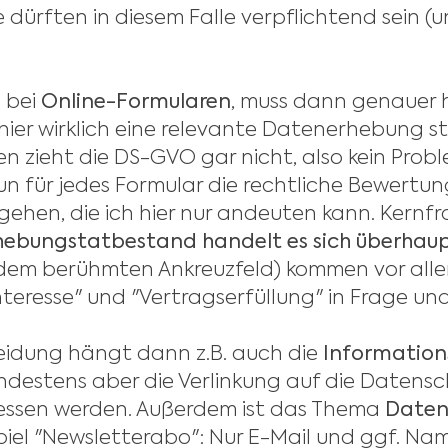
dürften in diesem Falle verpflichtend sein (un
o bei
Online-Formularen
, muss dann genauer 
hier wirklich eine relevante Datenerhebung st
zieht die DS-GVO gar nicht, also kein Probl
un für jedes Formular die rechtliche Bewertun
ehen, die ich hier nur andeuten kann. Kernfr
ebungstatbestand handelt es sich überhau
dem berühmten Ankreuzfeld) kommen vor all
nteresse" und "Vertragserfüllung" in Frage un
eidung hängt dann z.B. auch die
Information
ndestens aber die Verlinkung auf die Datens
gessen werden. Außerdem ist das Thema
Daten
iel "Newsletterabo": Nur E-Mail und ggf. Na