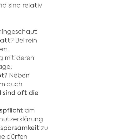
d sind relativ
hingeschaut
att? Bei rein
em.
g mit deren
age:
pt?
Neben
em auch
d
sind oft die
spflicht
am
chutzerklärung
sparsamkeit
zu
me dürfen