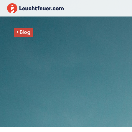
‹
Blog