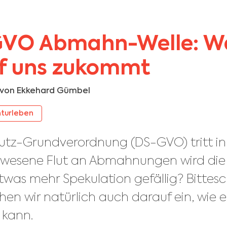
GVO Abmahn-Welle: W
uf uns zukommt
t von
Ekkehard Gümbel
turleben
utz-Grundverordnung (DS-GVO) tritt in 
ewesene Flut an Abmahnungen wird die
twas mehr Spekulation gefällig? Bittes
en wir natürlich auch darauf ein, wie 
 kann.