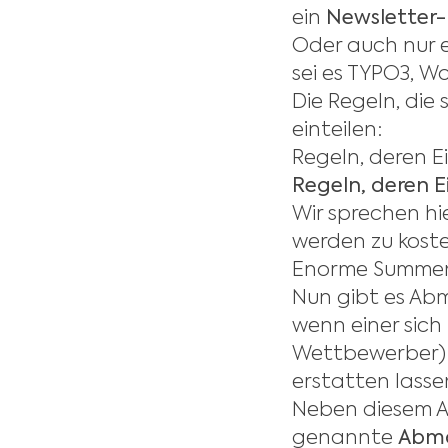
ein
Newsletter-
Oder auch nur e
sei es TYPO3, Wo
Die Regeln, die
einteilen:
Regeln, deren 
Regeln, deren E
Wir sprechen hi
werden zu kost
Enorme Summen 
Nun gibt es Ab
wenn einer sich 
Wettbewerber) 
erstatten lasse
Neben diesem A
genannte
Abma