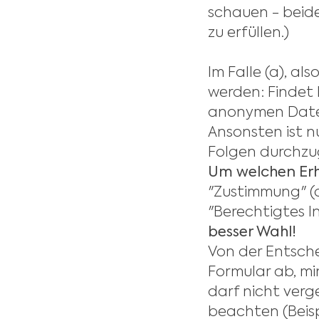
schauen - beide 
zu erfüllen.)
Im Falle (a), als
werden: Findet 
anonymen Daten 
Ansonsten ist n
Folgen durchzug
Um welchen Erh
"Zustimmung" (
"Berechtigtes I
besser Wahl!
Von der Entsch
Formular ab, mi
darf nicht ver
beachten (Beisp