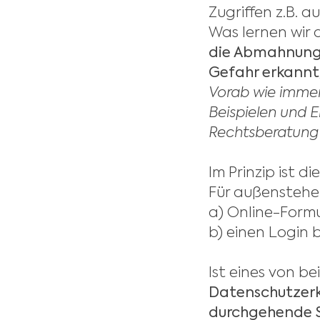
Zugriffen z.B. a
Was lernen wir 
die Abmahnung 
Gefahr erkannt
Vorab wie immer 
Beispielen und E
Rechtsberatung
Im Prinzip ist d
Für außenstehen
a) Online-Form
b) einen Login b
Ist eines von 
Datenschutzer
durchgehende S