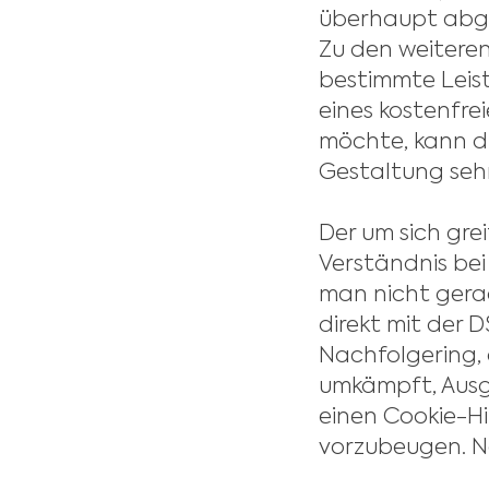
überhaupt abgef
Zu den weitere
bestimmte Leis
eines kostenfre
möchte, kann di
Gestaltung sehr 
Der um sich gre
Verständnis bei
man nicht gerad
direkt mit der 
Nachfolgering, 
umkämpft, Ausg
einen Cookie-Hi
vorzubeugen. Na