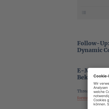
Follow-Up:
Dynamic C
E-Mail Sp
Bekämpfu
Thread im Foru
forms/22316/3