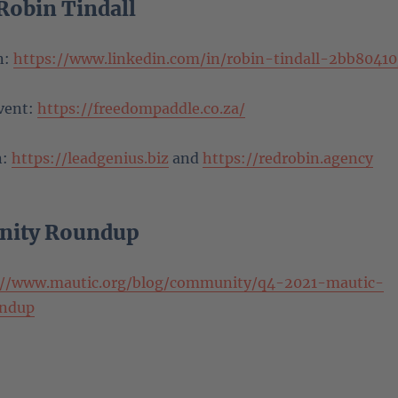
Robin Tindall
n:
https://www.linkedin.com/in/robin-tindall-2bb80410
Event:
https://freedompaddle.co.za/
n:
https://leadgenius.biz
and
https://redrobin.agency
ity Roundup
://www.mautic.org/blog/community/q4-2021-mautic-
ndup