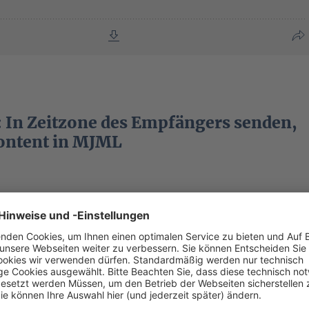
 In Zeitzone des Empfängers senden,
ontent in MJML
am per Formular: Warnung und
ng
m:
https://forum.mautic.org/t/spambots-abuse-mautic