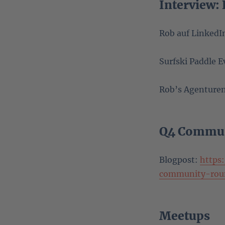
Interview: 
Rob auf LinkedI
Surfski Paddle 
Rob’s Agenture
Q4 Commun
Blogpost:
https
community-rou
Meetups