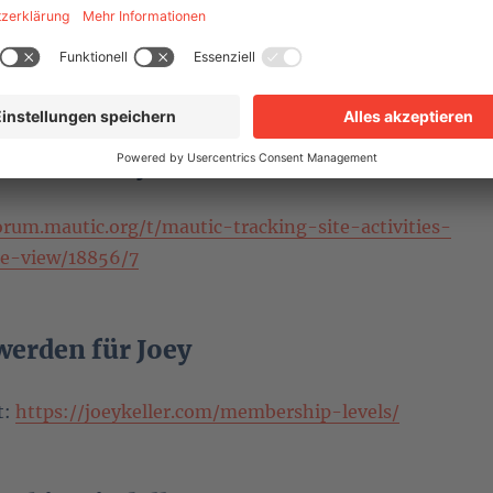
 (deutsch):
.slack.com/archives/CFYFTLK6K/p1642786101020800
r: Google Tag Manager Events in der
tact History
orum.mautic.org/t/mautic-tracking-site-activities-
e-view/18856/7
werden für Joey
t:
https://joeykeller.com/membership-levels/