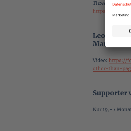
Thread auf Slack
https://mautic
Leo Schule
Mautic Con
Video:
https://f
other-than-pag
Supporter 
Nur 19,- / Mona