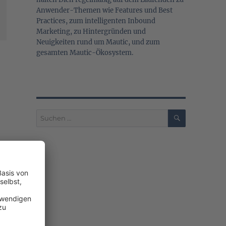
Anwender-Themen wie Features und Best
Practices, zum intelligenten Inbound
Marketing, zu Hintergründen und
Neuigkeiten rund um Mautic, und zum
gesamten Mautic-Ökosystem.
SUCHEN
Suchen
nach:
-