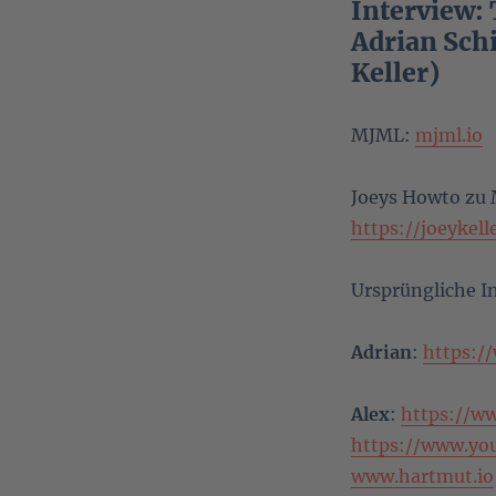
Interview: 
Adrian Sch
Keller)
MJML:
mjml.io
Joeys Howto zu 
https://joeykel
Ursprüngliche In
Adrian
:
https:/
Alex
:
https://w
https://www.y
www.hartmut.io