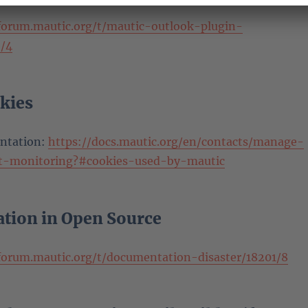
/forum.mautic.org/t/mautic-outlook-plugin-
/4
kies
ntation:
https://docs.mautic.org/en/contacts/manage-
ct-monitoring?#cookies-used-by-mautic
ion in Open Source
/forum.mautic.org/t/documentation-disaster/18201/8