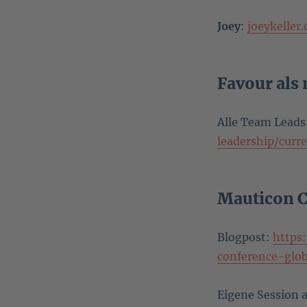
Joey
:
joeykeller
Favour als
Alle Team Leads
leadership/curr
Mauticon C
Blogpost:
https
conference-glob
Eigene Session