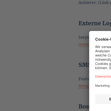
Anbieter: (Link 
Externe Lo
Joeys Blogpost:
mautic-with-a-
SMS per A
Feature-Wunsc
integration/648
Bounty: Ou