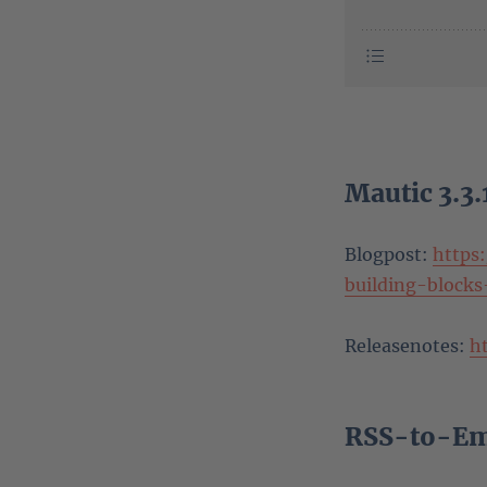
Mautic 3.3.
Blogpost:
https
building-blocks
Releasenotes:
h
RSS-to-Ema