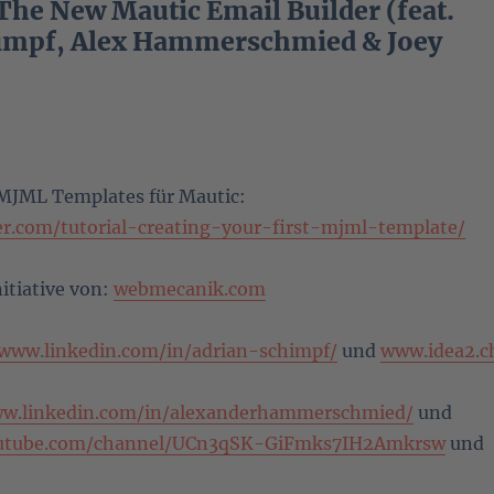
The New Mautic Email Builder (feat.
impf, Alex Hammerschmied & Joey
MJML Templates für Mautic:
ler.com/tutorial-creating-your-first-mjml-template/
itiative von:
webmecanik.com
/www.linkedin.com/in/adrian-schimpf/
und
www.idea2.c
ww.linkedin.com/in/alexanderhammerschmied/
und
outube.com/channel/UCn3qSK-GiFmks7IH2Amkrsw
und