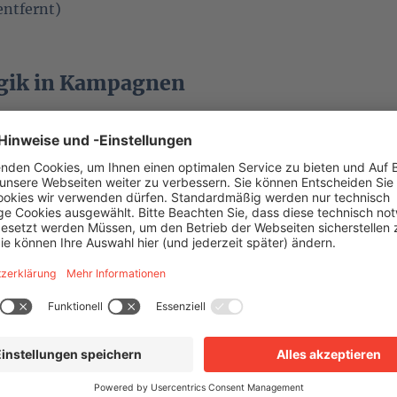
entfernt)
gik in Kampagnen
https://joeykeller.com/add-new-functionality-to-your
conversion-table-2-case-studies/
mazon SNS
h:
https://forum.mautic.org/t/amazon-sns-sms-
4
tlook Plugin