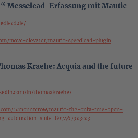
“ Messelead-Erfassung mit Mautic
edlead.de/
.com/move-elevator/mautic-speedlead-plugin
Thomas Kraehe: Acquia and the future
nkedin.com/in/thomaskraehe/
m.com/@mountcrow/mautic-the-only-true-open-
ng-automation-suite-8974679a3ca3