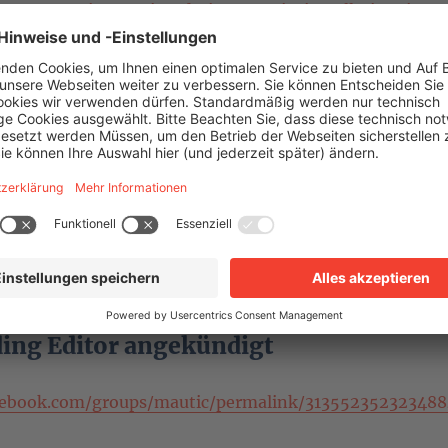
m.org/mautic/mautic-admins/mautic-installation-in-3
n-a-vps/
il Editor released
.com/Webmecanik/plugin-grapesjs-builder
mecanik.com/a-new-era-for-our-email-editor-is-
ing Editor angekündigt
cebook.com/groups/mautic/permalink/313552352323488