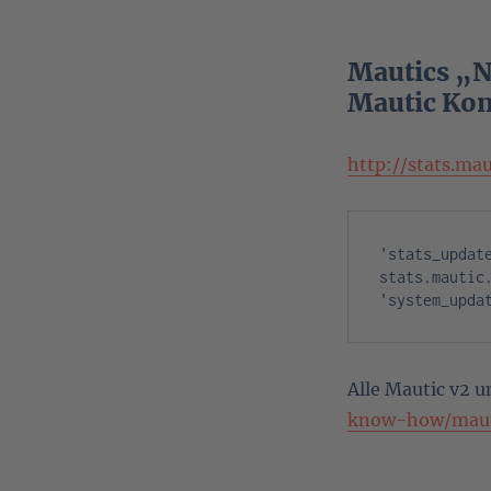
Mautics „N
Mautic Kon
http://stats.mau
'stats_updat
stats.mautic.
'system_upda
Alle Mautic v2 u
know-how/mauti