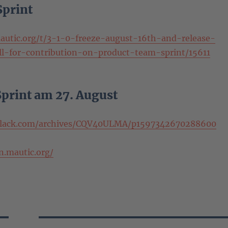
Sprint
autic.org/t/3-1-0-freeze-august-16th-and-release-
ll-for-contribution-on-product-team-sprint/15611
print am 27. August
.slack.com/archives/CQV40ULMA/p1597342670288600
n.mautic.org/