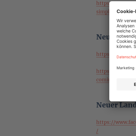
https://mautea
simple-steps-o
Neuer E-Ma
https://github
https://en.web
coming/
Neuer Land
https://www.fa
/